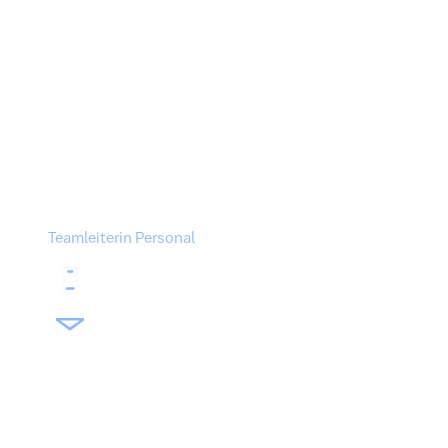
Gibt es noch Fragen?
Melden Sie sich gerne!
Ihre Ansprechpartnerin Annika Witt ist für Sie da!
Annika Witt
Teamleiterin Personal
02304 203-520
jobs@stadtwerke-schwerte.de