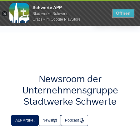
Zum Hauptinhalt springen
Schwerte APP
Öffnen
Stadtwerke Schwerte
Menü
Gratis - Im Google PlayStore
Newsroom der
Unternehmensgruppe
Stadtwerke Schwerte
Alle Artikel
News
Podcast