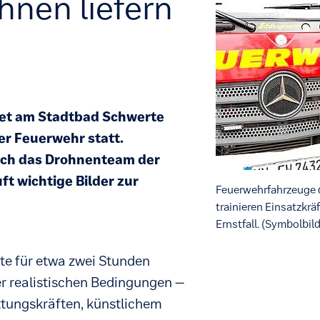
nen liefern
det am Stadtbad Schwerte
er Feuerwehr statt.
rch das Drohnenteam der
t wichtige Bilder zur
Feuerwehrfahrzeuge 
trainieren Einsatzkr
Ernstfall. (Symbolbild
fte für etwa zwei Stunden
er realistischen Bedingungen –
ttungskräften, künstlichem