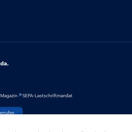
 da.
 Magazin
SEPA-Lastschriftmandat
errufen