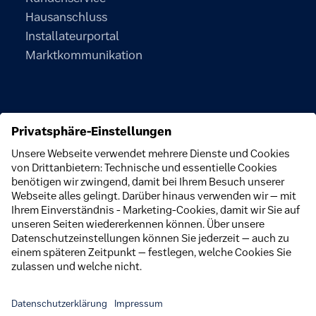
Hausanschluss
Installateurportal
Marktkommunikation
Unternehmen
Über uns
Nachhaltigkeit
Engagement
Newsroom
Karriere
Störungen
Barrierefreiheitserklärung (Schwerte App)
Barrierefreiheitserklärung
Widerrufsbelehrung