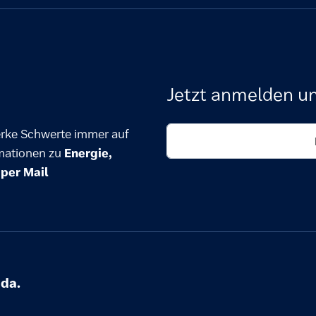
Jetzt anmelden un
erke Schwerte immer auf
rmationen zu
Energie,
t
per Mail
 da.